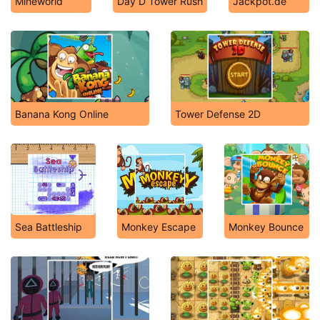
Mineworld
Day D Tower Rush
Jackpot.de
Banana Kong Online
Tower Defense 2D
Sea Battleship
Monkey Escape
Monkey Bounce