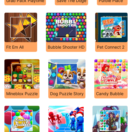
Grab Pack Playtime
Save The Doge
Purble Place
Fit Em All
Bubble Shooter HD
Pet Connect 2
Mineblox Puzzle
Dog Puzzle Story
Candy Bubble