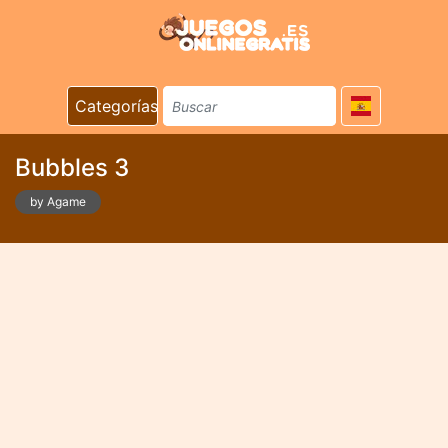
Categorías
Bubbles 3
by Agame