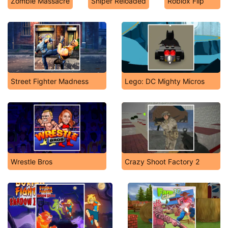
Zombie Massacre
Sniper Reloaded
Roblox Flip
Street Fighter Madness
Lego: DC Mighty Micros
Wrestle Bros
Crazy Shoot Factory 2