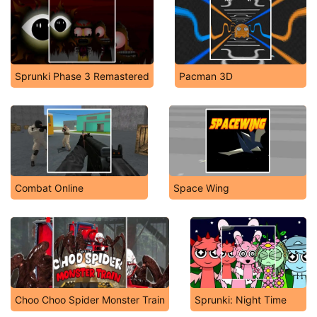
Sprunki Phase 3 Remastered
Pacman 3D
Combat Online
Space Wing
Choo Choo Spider Monster Train
Sprunki: Night Time