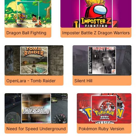
Dragon Ball Fighting
Imposter Battle Z Dragon Warriors
OpenLara - Tomb Raider
Silent Hill
Need for Speed Underground
Pokémon Ruby Version