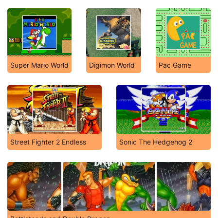
Super Mario World
Digimon World
Pac Game
Street Fighter 2 Endless
Sonic The Hedgehog 2