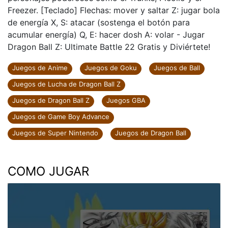
Freezer. [Teclado] Flechas: mover y saltar Z: jugar bola
de energía X, S: atacar (sostenga el botón para
acumular energía) Q, E: hacer dosh A: volar - Jugar
Dragon Ball Z: Ultimate Battle 22 Gratis y Diviértete!
Juegos de Anime
Juegos de Goku
Juegos de Ball
Juegos de Lucha de Dragon Ball Z
Juegos de Dragon Ball Z
Juegos GBA
Juegos de Game Boy Advance
Juegos de Super Nintendo
Juegos de Dragon Ball
COMO JUGAR