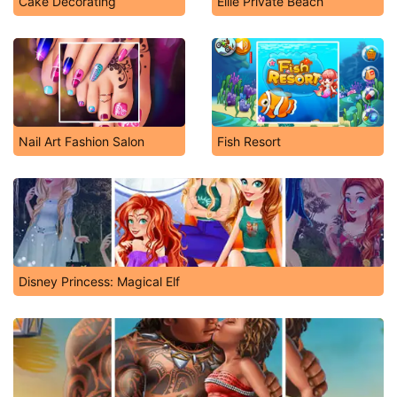
Cake Decorating
Ellie Private Beach
Nail Art Fashion Salon
Fish Resort
Disney Princess: Magical Elf