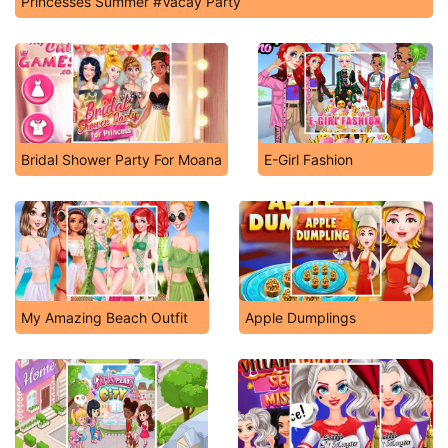
Princesses Summer #Vacay Party
Bridal Shower Party For Moana
E-Girl Fashion
My Amazing Beach Outfit
Apple Dumplings