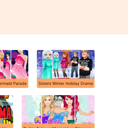
ermaid Parade
Sisters Winter Holiday Drama