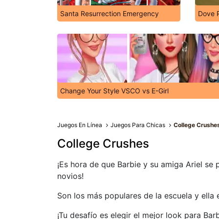
Santa Resurrection Emergency
Dove P
Change Your Style VSCO vs E-Girl
Juegos En Línea
Juegos Para Chicas
College Crushe
College Crushes
¡Es hora de que Barbie y su amiga Ariel se 
novios!
Son los más populares de la escuela y ella 
¡Tu desafío es elegir el mejor look para Barb