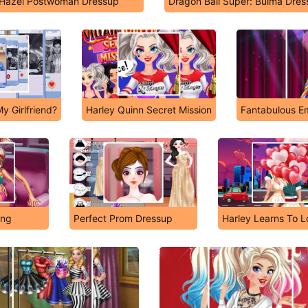
Hazel Postwoman Dressup
Dragon Ball Super: Bulma Dres
My Girlfriend?
Harley Quinn Secret Mission
Fantabulous Em
ing
Perfect Prom Dressup
Harley Learns To 