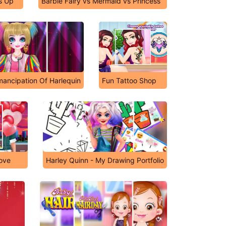
s Up
Barbie Fairy vs Mermaid vs Princess
ancipation Of Harlequin
Fun Tattoo Shop
Love
Harley Quinn - My Drawing Portfolio