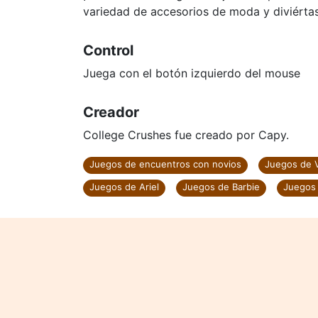
variedad de accesorios de moda y diviérta
Control
Juega con el botón izquierdo del mouse
Creador
College Crushes fue creado por Capy.
Juegos de encuentros con novios
Juegos de V
Juegos de Ariel
Juegos de Barbie
Juegos 