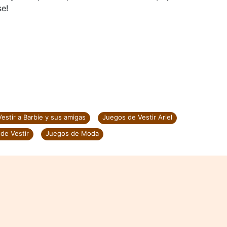
se!
estir a Barbie y sus amigas
Juegos de Vestir Ariel
de Vestir
Juegos de Moda