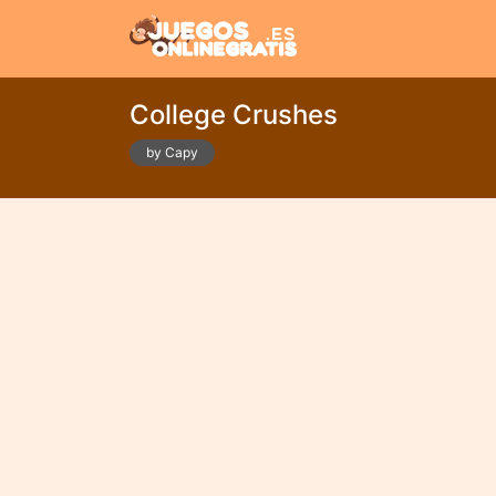
College Crushes
by Capy