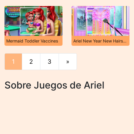
Mermaid Toddler Vaccines
Ariel New Year New Hairstyles
1
2
3
»
Final
Sobre Juegos de Ariel