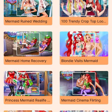
Mermaid Ruined Wedding
100 Trendy Crop Top Looks for Princess
Mermaid Home Recovery
Blondie Visits Mermaid
Princess Mermaid Realife Shopping
Mermaid Cinema Flirting