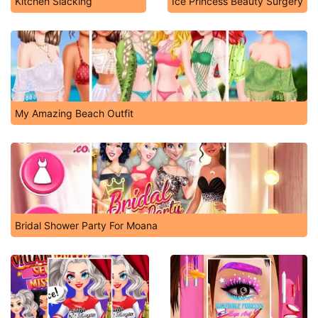
Kitchen Slacking
Ice Princess Beauty Surgery
My Amazing Beach Outfit
Bridal Shower Party For Moana