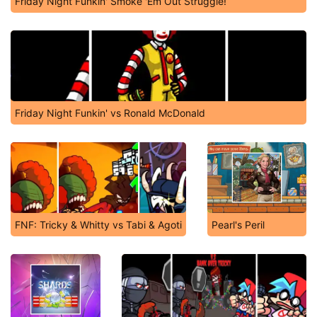
Friday Night Funkin' Smoke 'Em Out Struggle!
Friday Night Funkin' vs Ronald McDonald
FNF: Tricky & Whitty vs Tabi & Agoti
Pearl's Peril