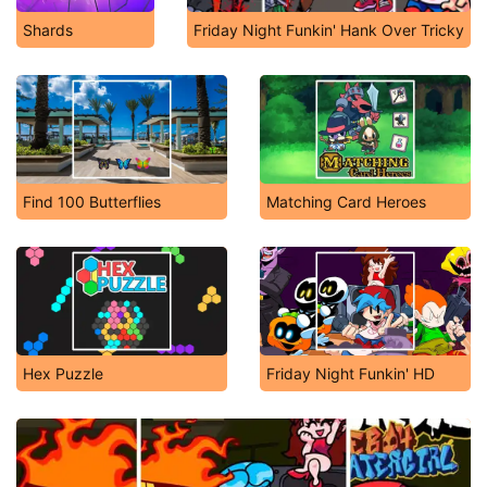
Shards
Friday Night Funkin' Hank Over Tricky
Find 100 Butterflies
Matching Card Heroes
Hex Puzzle
Friday Night Funkin' HD