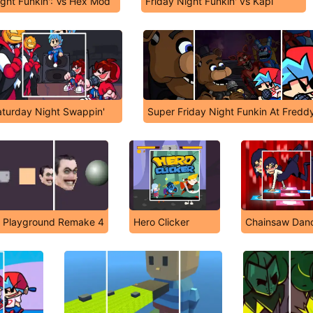
ight Funkin': Vs Hex Mod
Friday Night Funkin' vs Kapi
aturday Night Swappin'
Super Friday Night Funkin At Fredd
t Playground Remake 4
Hero Clicker
Chainsaw Dan