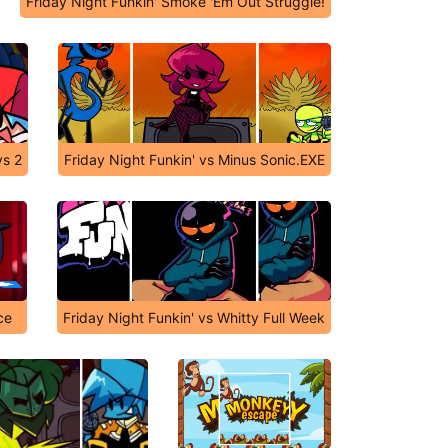
Friday Night Funkin' Smoke 'Em Out Struggle!
ys 2
Friday Night Funkin' vs Minus Sonic.EXE
ce
Friday Night Funkin' vs Whitty Full Week