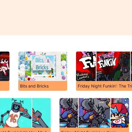
Bits and Bricks
Friday Night Funkin': The T