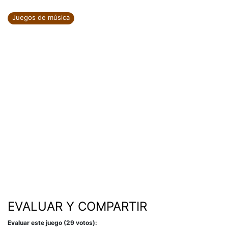
Juegos de música
EVALUAR Y COMPARTIR
Evaluar este juego (29 votos):