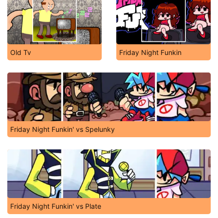
Old Tv
Friday Night Funkin
Friday Night Funkin' vs Spelunky
Friday Night Funkin' vs Plate