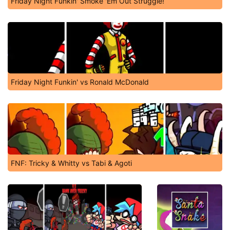
Friday Night Funkin' Smoke 'Em Out Struggle!
Friday Night Funkin' vs Ronald McDonald
FNF: Tricky & Whitty vs Tabi & Agoti