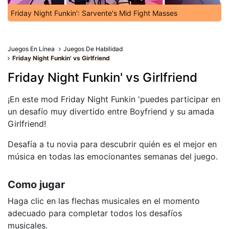
Friday Night Funkin': Sarvente's Mid Fight Masses
Juegos En Línea
Juegos De Habilidad
Friday Night Funkin' vs Girlfriend
Friday Night Funkin' vs Girlfriend
¡En este mod Friday Night Funkin 'puedes participar en
un desafío muy divertido entre Boyfriend y su amada
Girlfriend!
Desafía a tu novia para descubrir quién es el mejor en
música en todas las emocionantes semanas del juego.
Como jugar
Haga clic en las flechas musicales en el momento
adecuado para completar todos los desafíos
musicales.