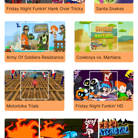
Friday Night Funkin' Hank Over Tricky
Santa Snakes
Army Of Soldiers Resistance
Cowboys vs. Martians
Motorbike Trials
Friday Night Funkin' HD