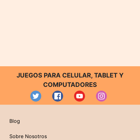
JUEGOS PARA CELULAR, TABLET Y
COMPUTADORES
Blog
Sobre Nosotros