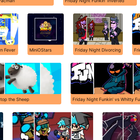
Pacman
Friday Night Funkin' Inverted
n Fever
MiniOStars
Friday Night Divorcing
Fr
Stop the Sheep
Friday Night Funkin' vs Whitty F