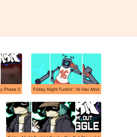
ky Phase 0
Friday Night Funkin': Vs Hex Mod