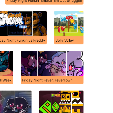
Friday Night Funkin' Smoke 'Em Out Struggle!
iday Night Funkin vs Freddy
Jolly Volley
ull Week
Friday Night Fever: FeverTown