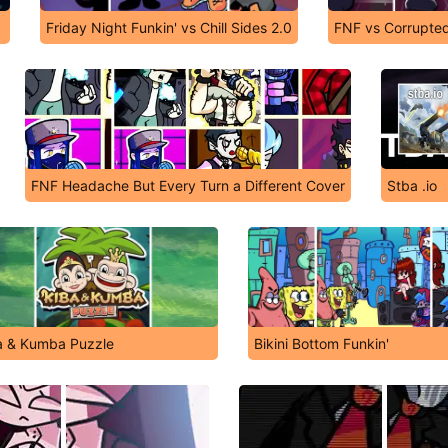
Friday Night Funkin' vs Chill Sides 2.0
FNF vs Corrupted
FNF Headache But Every Turn a Different Cover
Stba .io
a & Kumba Puzzle
Bikini Bottom Funkin'