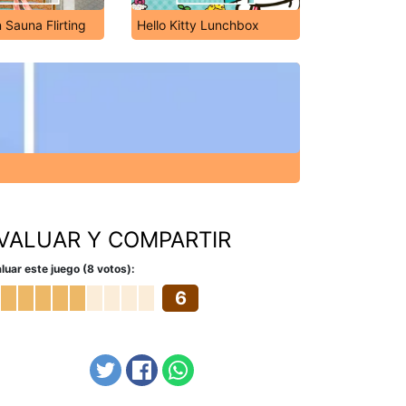
 Sauna Flirting
Hello Kitty Lunchbox
VALUAR Y COMPARTIR
luar este juego (8 votos):
6