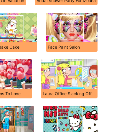
s On Vacation
Bridal Shower Party For Moana
Bake Cake
Face Paint Salon
ns To Love
Laura Office Slacking Off