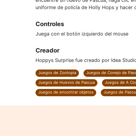
encuentre un huevo de Pascua, haga clic en
uniforme de policía de Holly Hops y hacer 
Controles
Juega con el botón izquierdo del mouse
Creador
Hoppys Surprise fue creado por Idea Studi
Juegos de Zootopia
Juegos de Conejo de Pas
Juegos de Huevos de Pascua
Juegos de A Co
Juegos de encontrar objetos
Juegos de Pascu