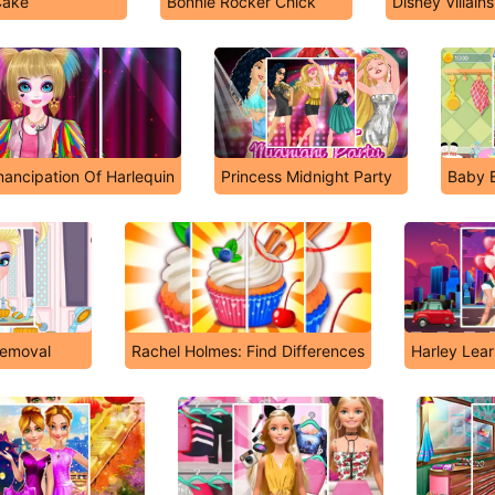
Cake
Bonnie Rocker Chick
Disney Villain
ancipation Of Harlequin
Princess Midnight Party
Baby 
Removal
Rachel Holmes: Find Differences
Harley Lear