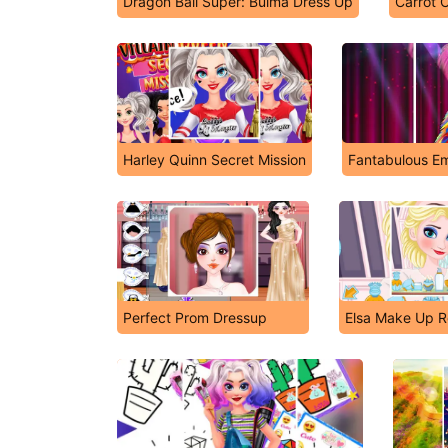
Dragon Ball Super: Bulma Dress Up
Carrot 
Harley Quinn Secret Mission
Fantabulous Em
Perfect Prom Dressup
Elsa Make Up 