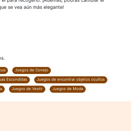
 él para recogerlo. ¡Además, podrás cambiar el
que se vea aún más elegante!
os.
cua
Juegos de Conejo
sas Escondidas
Juegos de encontrar objetos ocultos
a
Juegos de Vestir
Juegos de Moda