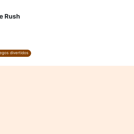
ke Rush
egos divertidos