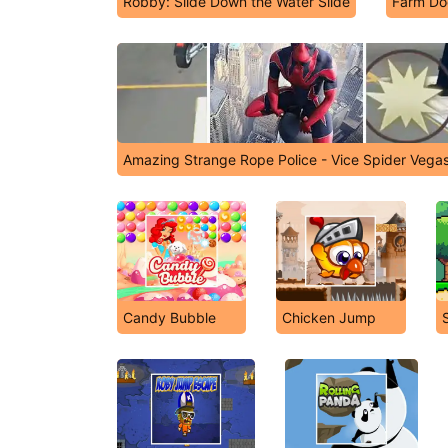
Robby: Slide Down the Water Slide
Farm Do
Amazing Strange Rope Police - Vice Spider Vega
Candy Bubble
Chicken Jump