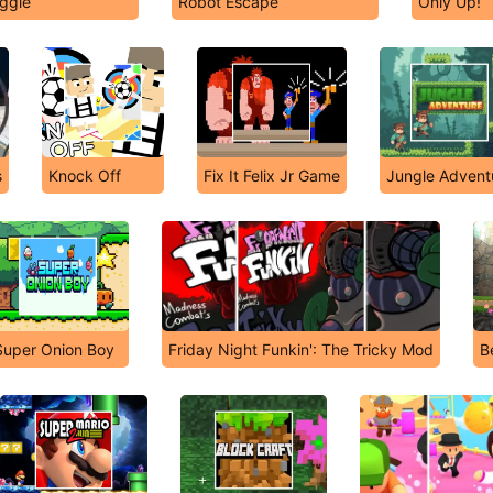
ggie
Robot Escape
Only Up!
s
Knock Off
Fix It Felix Jr Game
Jungle Advent
Super Onion Boy
Friday Night Funkin': The Tricky Mod
B