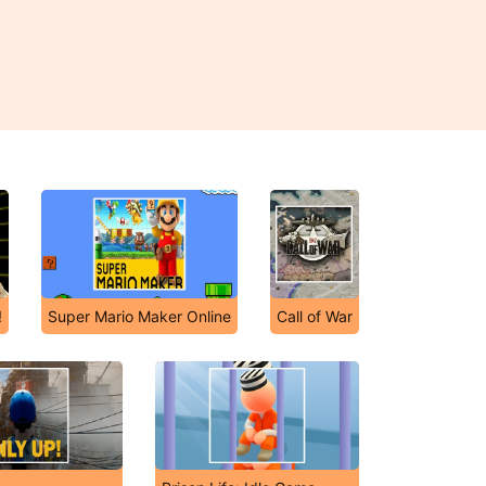
!
Super Mario Maker Online
Call of War