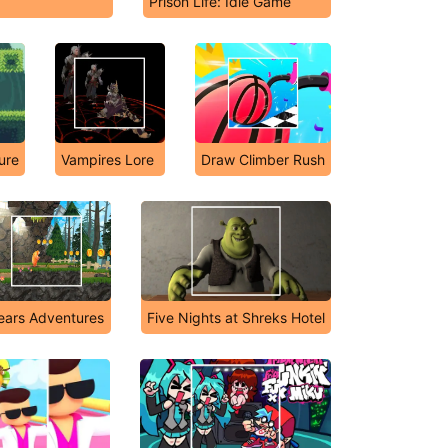
Prison Life: Idle Game
ure
Vampires Lore
Draw Climber Rush
ears Adventures
Five Nights at Shreks Hotel