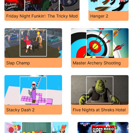
Friday Night Funkin': The Tricky Mod
Hanger 2
Slap Champ
Master Archery Shooting
Stacky Dash 2
Five Nights at Shreks Hotel