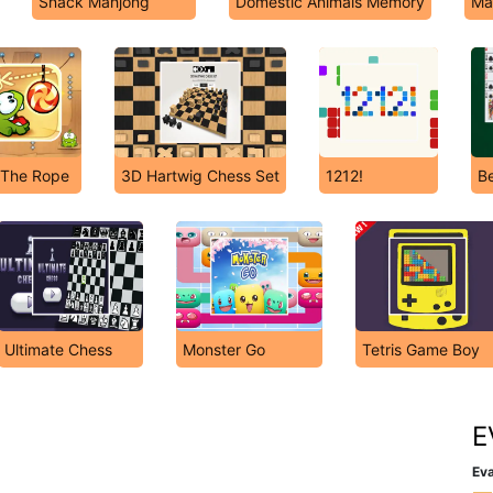
Snack Mahjong
Domestic Animals Memory
Ma
 The Rope
3D Hartwig Chess Set
1212!
Be
Ultimate Chess
Monster Go
Tetris Game Boy
E
Eva