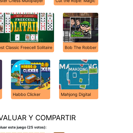
ster Chess Multiplayer
Cut the Rope: Magic
st Classic Freecell Solitaire
Bob The Robber
Habbo Clicker
Mahjong Digital
VALUAR Y COMPARTIR
luar este juego (25 votos):