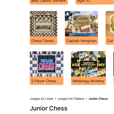
Best Classic Solitaire
Agar IO
Chess Classic
Captain Hangman
Cut
2 Player Chess
Mahjongg Alchemy
Juegos En Línea
Juegos De Tablero
Junior Chess
Junior Chess