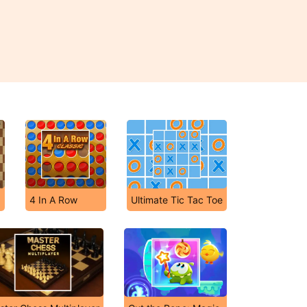
4 In A Row
Ultimate Tic Tac Toe