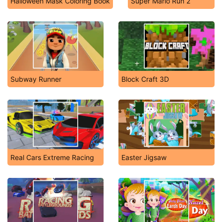
Halloween Mask Coloring Book
Super Mario Run 2
Subway Runner
Block Craft 3D
Real Cars Extreme Racing
Easter Jigsaw