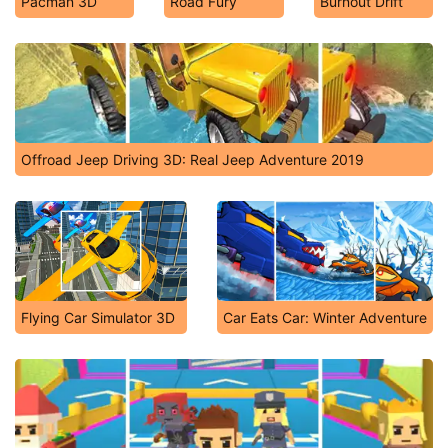
Pacman 3D
Road Fury
Burnout Drift
Offroad Jeep Driving 3D: Real Jeep Adventure 2019
Flying Car Simulator 3D
Car Eats Car: Winter Adventure