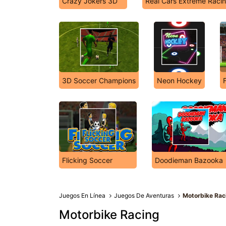
Crazy Jokers 3D
Real Cars Extreme Raci
3D Soccer Champions
Neon Hockey
Flicking Soccer
Doodieman Bazooka
Juegos En Línea
Juegos De Aventuras
Motorbike Rac
Motorbike Racing