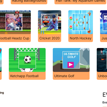
ng
Racing Battlegrounds
Fish Tank: My Aquarium Games
Football Headz Cup
Cricket 2020
North Hockey
Jus
Ketchapp Football
Ultimate Golf
Unbo
ing
E
Eva