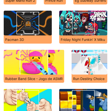
Super Mario Run 2
Prince Run
Eg Subway Surfers
Pacman 3D
Friday Night Funkin' X Miku
Rubber Band Slice - Jogo de ASMR
Run Destiny Choice