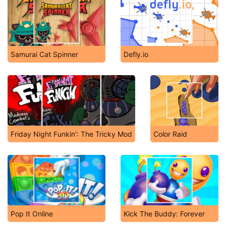
Samurai Cat Spinner
Defly.io
Friday Night Funkin': The Tricky Mod
Color Raid
Pop It Online
Kick The Buddy: Forever