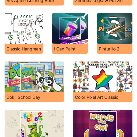
Bts Apple Coloring Book
Zootopia Jigsaw Puzzle
Classic Hangman
I Can Paint
Pinturillo 2
Doki: School Day
Color Pixel Art Classic