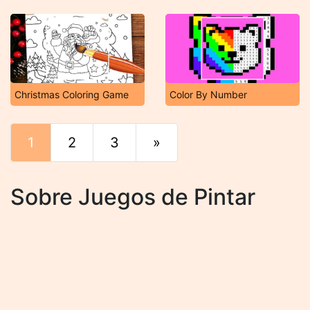
Christmas Coloring Game
Color By Number
1
2
3
»
Final
Sobre Juegos de Pintar