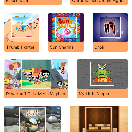
Elastic Man
Oddbods Ice Cream Fight
Thumb Fighter
Sun Charms
Choir
Powerpuff Girls: Mech Mayhem
My Little Dragon