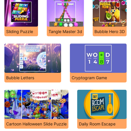
Sliding Puzzle
Tangle Master 3d
Bubble Hero 3D
Bubble Letters
Cryptogram Game
Cartoon Halloween Slide Puzzle
Daily Room Escape