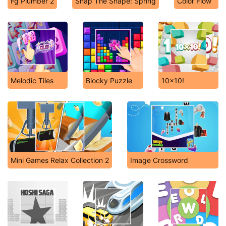
Fg Plumber 2
Snap The Shape: Spring
Color Flow
Melodic Tiles
Blocky Puzzle
10x10!
Mini Games Relax Collection 2
Image Crossword