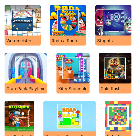
Wordmeister
Roda a Roda
Stopots
Grab Pack Playtime
Kitty Scramble
Gold Rush