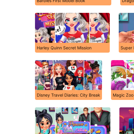
Barbies First Model Book
Drago
Harley Quinn Secret Mission
Super D
Disney Travel Diaries: City Break
Magic Zoo