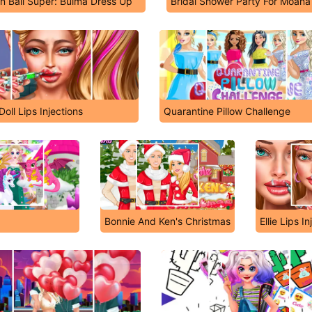
n Ball Super: Bulma Dress Up
Bridal Shower Party For Moana
oll Lips Injections
Quarantine Pillow Challenge
Bonnie And Ken's Christmas
Ellie Lips I