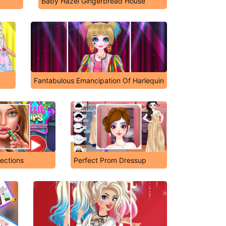
Baby Hazel Gingerbread House
Fantabulous Emancipation Of Harlequin
njections
Perfect Prom Dressup