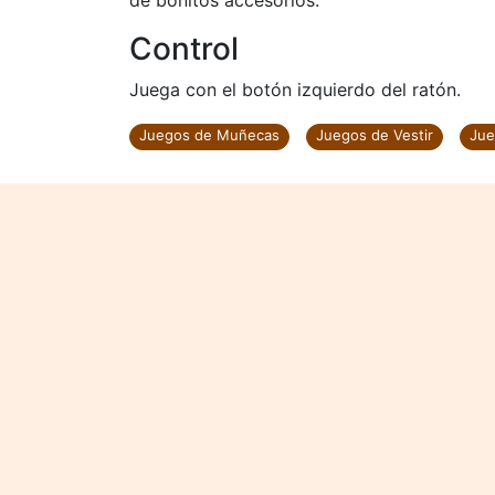
de bonitos accesorios.
Control
Juega con el botón izquierdo del ratón.
Juegos de Muñecas
Juegos de Vestir
Jue