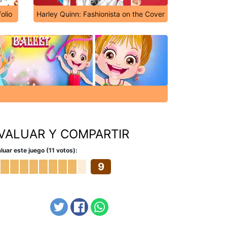
olio
Harley Quinn: Fashionista on the Cover
VALUAR Y COMPARTIR
luar este juego (11 votos):
9