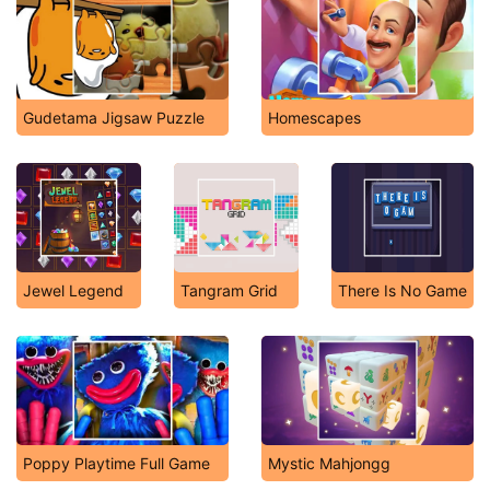
Gudetama Jigsaw Puzzle
Homescapes
Jewel Legend
Tangram Grid
There Is No Game
Poppy Playtime Full Game
Mystic Mahjongg