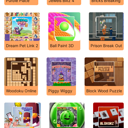
Purble Place
Jewels Blitz 4
Bricks Breaking
Dream Pet Link 2
Ball Paint 3D
Prison Break Out
Woodoku Online
Piggy Wiggy
Block Wood Puzzle