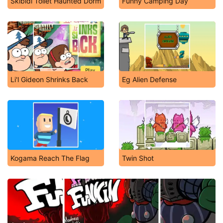
Skibidi Toilet Haunted Dorm
Funny Camping Day
Li'l Gideon Shrinks Back
Eg Alien Defense
Kogama Reach The Flag
Twin Shot