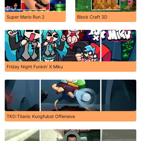
Super Mario Run 2
Block Craft 3D
Friday Night Funkin' X Miku
TKO:Titanic Kungfubot Offensive