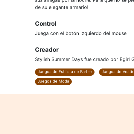
sus amigas por la noche. Para que no se pie
de su elegante armario!
Control
Juega con el botón izquierdo del mouse
Creador
Stylish Summer Days fue creado por Egirl 
Juegos de Estilista de Barbie
Juegos de Vestir
Juegos de Moda