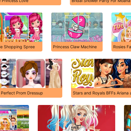
e Princess Love
Bridal Shower Party For Moana
ie Shopping Spree
Princess Claw Machine
Rosies F
Perfect Prom Dressup
Stars and Royals BFFs Ariana