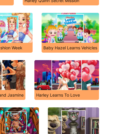
Harley Quinn Secret Mission
ashion Week
Baby Hazel Learns Vehicles
 and Jasmine
Harley Learns To Love