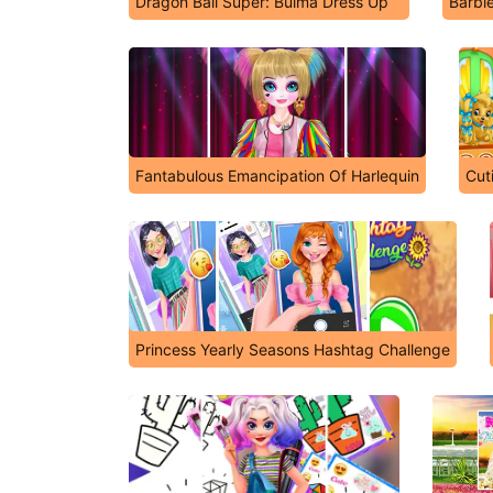
Dragon Ball Super: Bulma Dress Up
Barbi
Fantabulous Emancipation Of Harlequin
Cut
Princess Yearly Seasons Hashtag Challenge