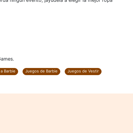
rda ningún evento, ¡ayúdela a elegir la mejor ropa
Games.
 a Barbie
Juegos de Barbie
Juegos de Vestir