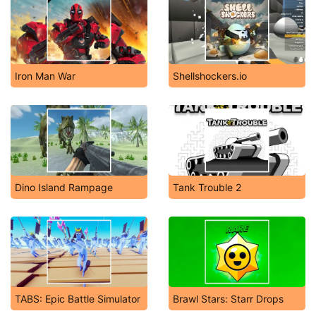
Iron Man War
Shellshockers.io
Dino Island Rampage
Tank Trouble 2
TABS: Epic Battle Simulator
Brawl Stars: Starr Drops