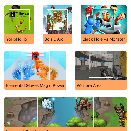
YoHoHo .io
Bois D'Arc
Black Hole vs Monster
Elemental Gloves Magic Power
Warfare Area