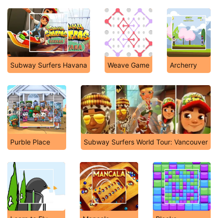
Subway Surfers Havana
Weave Game
Archerry
Purble Place
Subway Surfers World Tour: Vancouver