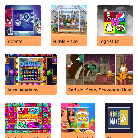
Stopots
Purble Place
Logo Quiz
Jewel Academy
Garfield: Scary Scavenger Hunt