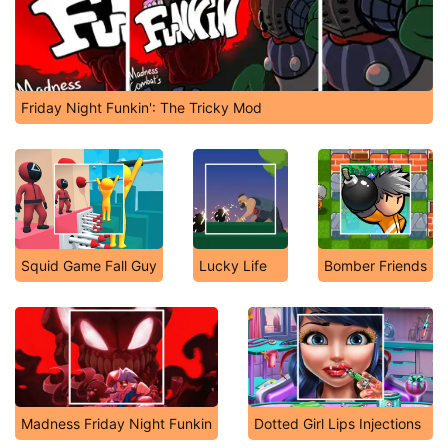
Friday Night Funkin': The Tricky Mod
Squid Game Fall Guy
Lucky Life
Bomber Friends
Madness Friday Night Funkin
Dotted Girl Lips Injections