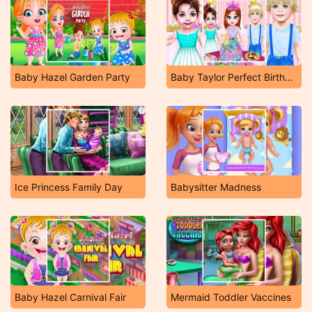
Baby Hazel Garden Party
Baby Taylor Perfect Birthday
Ice Princess Family Day
Babysitter Madness
Baby Hazel Carnival Fair
Mermaid Toddler Vaccines