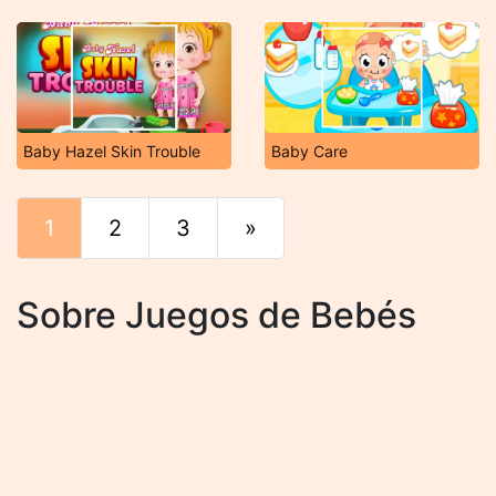
Baby Hazel Skin Trouble
Baby Care
1
2
3
»
Final
Sobre Juegos de Bebés