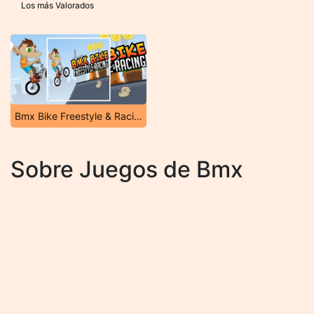
Los más Valorados
Bmx Bike Freestyle & Racing
Sobre Juegos de Bmx