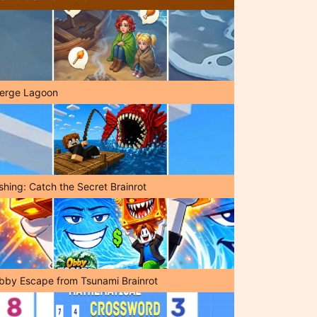
erge Lagoon
shing: Catch the Secret Brainrot
bby Escape from Tsunami Brainrot