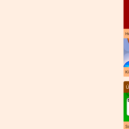
H
K
Ú
So