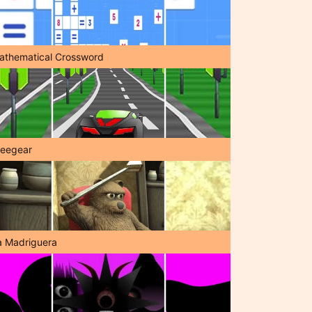
athematical Crossword
reegear
a Madriguera