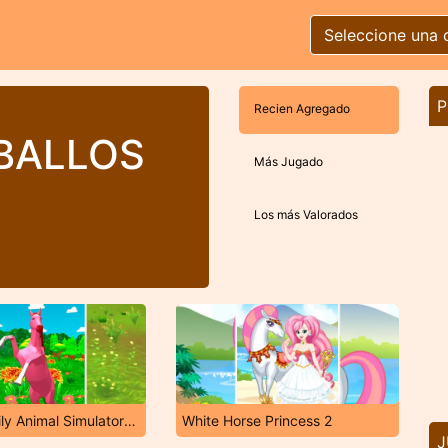
Seleccione una 
P
Recien Agregado
BALLOS
Más Jugado
Los más Valorados
Horse Family Animal Simulator 3D
White Horse Princess 2
J