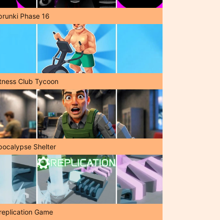
prunki Phase 16
itness Club Tycoon
pocalypse Shelter
replication Game