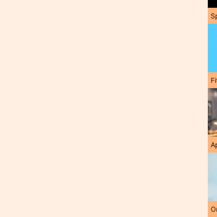
S
F
A
O