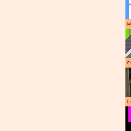
M
F
L