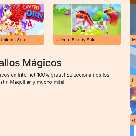
 Unicorn Spa
Unicorn Beauty Salon
M
allos Mágicos
cos en Internet 100% gratis! Seleccionamos los
Fi
tir, Maquillar y mucho más!
O