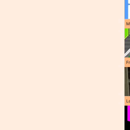
M
F
L