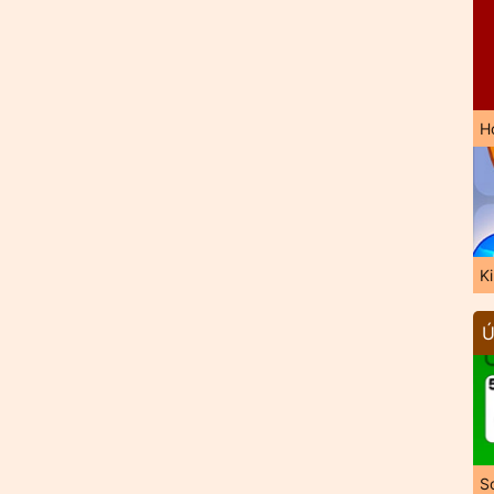
H
K
Ú
So