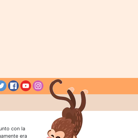
unto con la
guamente era