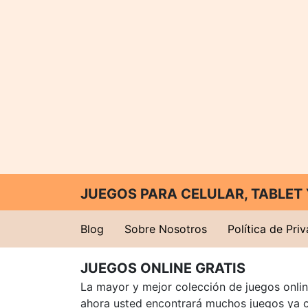
JUEGOS PARA CELULAR, TABLE
Blog
Sobre Nosotros
Política de Pri
JUEGOS ONLINE GRATIS
La mayor y mejor colección de juegos online
ahora usted encontrará muchos juegos ya 