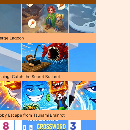
erge Lagoon
shing: Catch the Secret Brainrot
bby Escape from Tsunami Brainrot