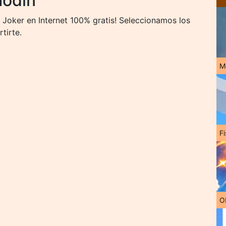
modín
Joker en Internet 100% gratis! Seleccionamos los
tirte.
M
Fi
O