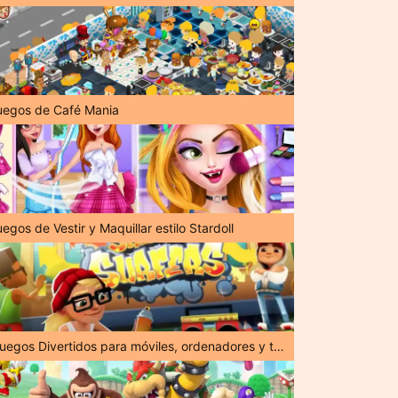
uegos de Café Mania
egos de Vestir y Maquillar estilo Stardoll
¡Juegos Divertidos para móviles, ordenadores y tabletas!