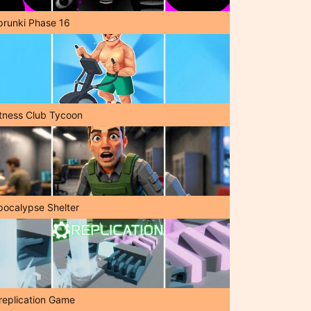
prunki Phase 16
itness Club Tycoon
pocalypse Shelter
replication Game