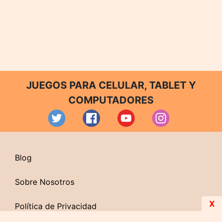
JUEGOS PARA CELULAR, TABLET Y
COMPUTADORES
Blog
Sobre Nosotros
X
Política de Privacidad