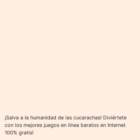
¡Salva a la humanidad de las cucarachas! Diviértete
con los mejores juegos en línea baratos en Internet
100% gratis!