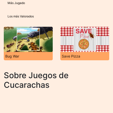
Más Jugado
Los más Valorados
Bug War
Save Pizza
Sobre Juegos de
Cucarachas