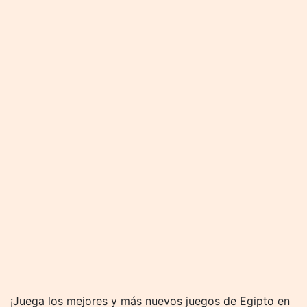
¡Juega los mejores y más nuevos juegos de Egipto en