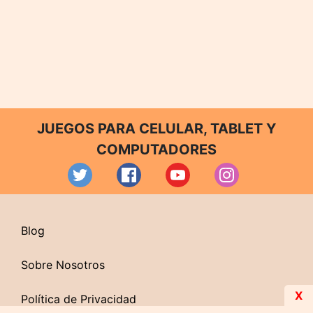
JUEGOS PARA CELULAR, TABLET Y
COMPUTADORES
Blog
Sobre Nosotros
X
Política de Privacidad