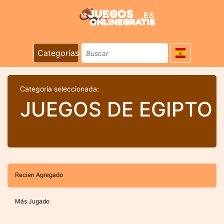
Categorías
Categoría seleccionada:
JUEGOS DE EGIPTO
Recien Agregado
Más Jugado