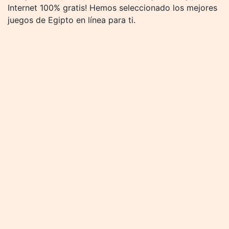
Internet 100% gratis! Hemos seleccionado los mejores
juegos de Egipto en línea para ti.