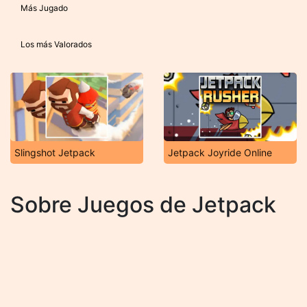
Más Jugado
Los más Valorados
Slingshot Jetpack
Jetpack Joyride Online
Sobre Juegos de Jetpack