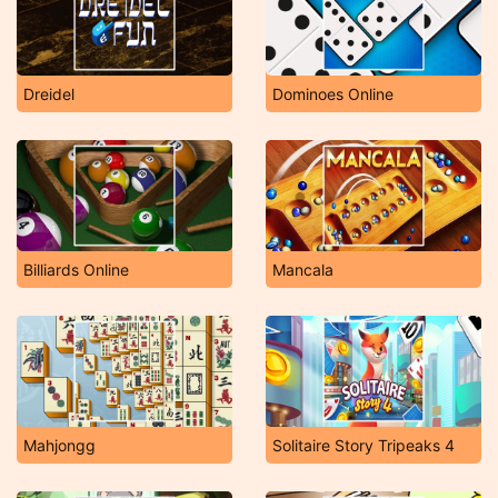
Dreidel
Dominoes Online
Billiards Online
Mancala
Mahjongg
Solitaire Story Tripeaks 4