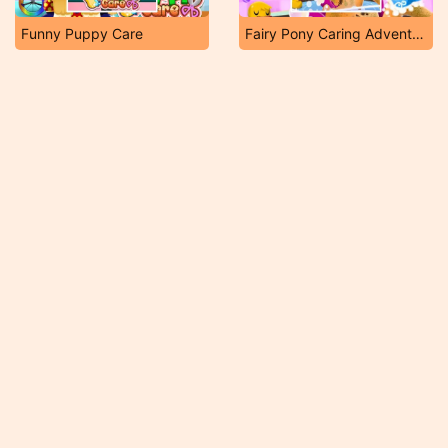
Funny Puppy Care
Fairy Pony Caring Adventure