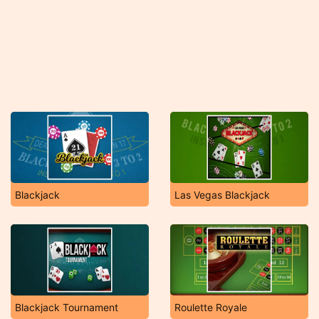
Blackjack
Las Vegas Blackjack
Blackjack Tournament
Roulette Royale