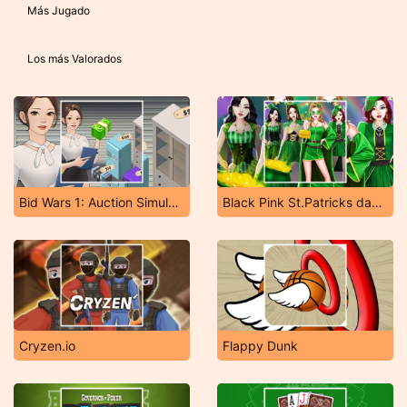
Más Jugado
Los más Valorados
Bid Wars 1: Auction Simulator
Black Pink St.Patricks day Concert
Cryzen.io
Flappy Dunk