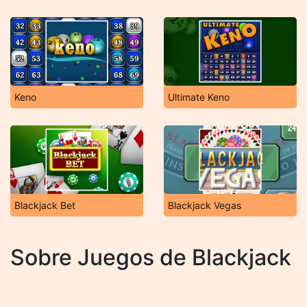
Keno
Ultimate Keno
Blackjack Bet
Blackjack Vegas
Sobre Juegos de Blackjack