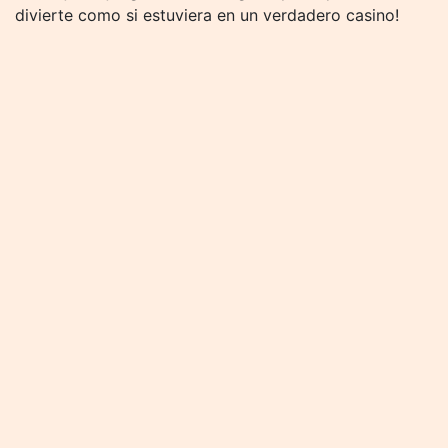
divierte como si estuviera en un verdadero casino!