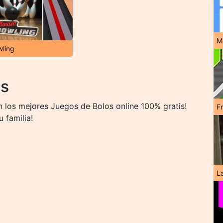
M
wling
os
n los mejores Juegos de Bolos online 100% gratis!
F
 familia!
L