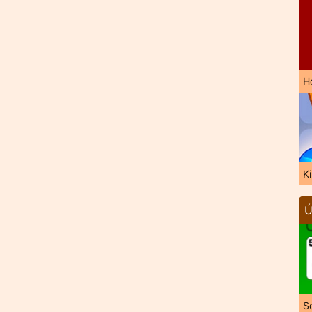
H
K
Ú
So