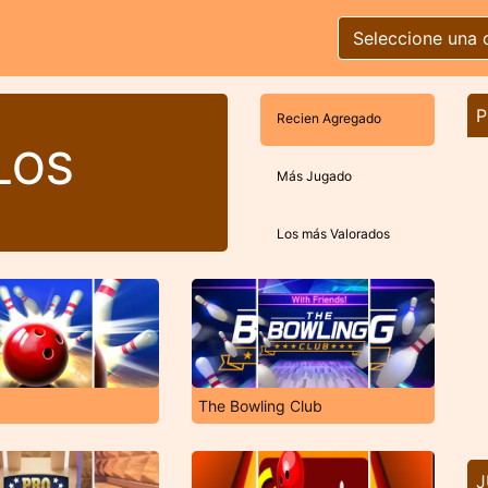
Seleccione una 
P
Recien Agregado
LOS
Más Jugado
Los más Valorados
The Bowling Club
J