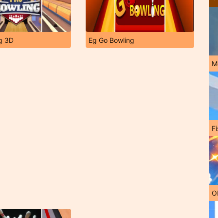
g 3D
Eg Go Bowling
M
Fi
O