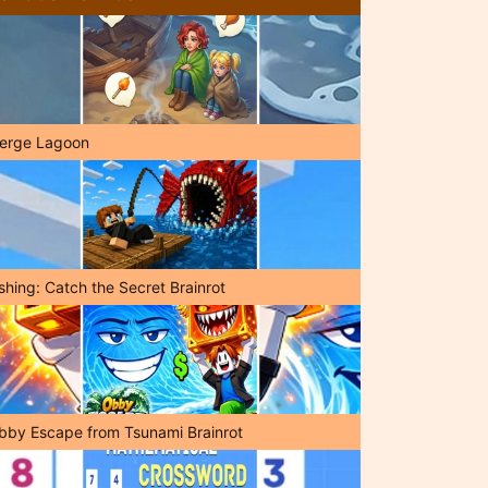
erge Lagoon
shing: Catch the Secret Brainrot
bby Escape from Tsunami Brainrot