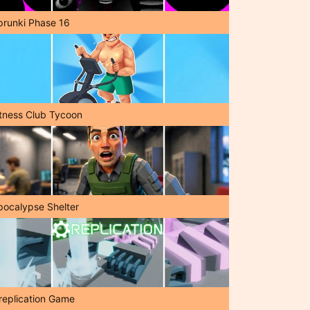
prunki Phase 16
itness Club Tycoon
pocalypse Shelter
replication Game