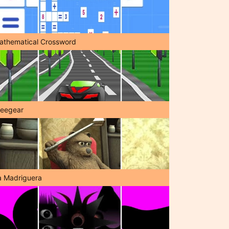
athematical Crossword
reegear
a Madriguera