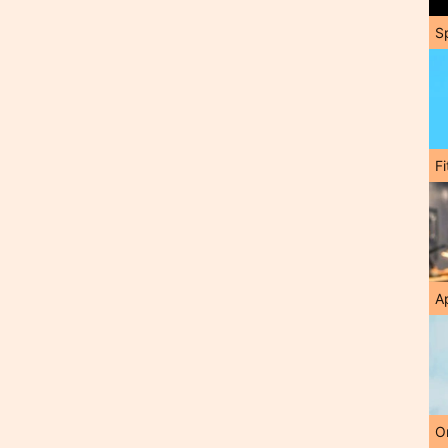
S
F
A
O