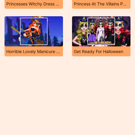
Princesses Witchy Dress Design
Princess At The Villains Party
Horrible Lovely Manicure Halloween
Get Ready For Halloween