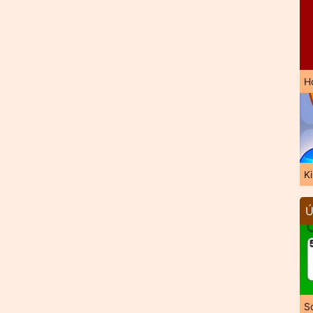
H
K
Ú
So