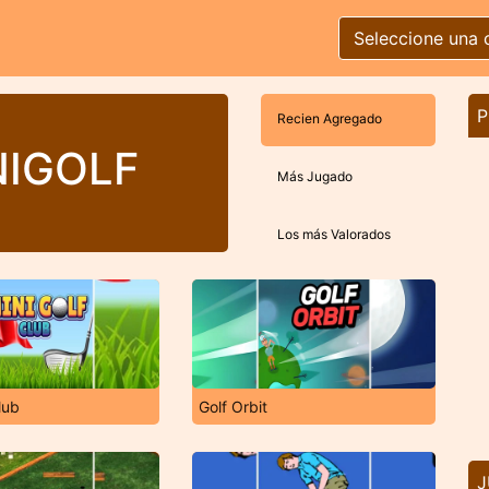
Seleccione una 
P
Recien Agregado
NIGOLF
Más Jugado
Los más Valorados
lub
Golf Orbit
J