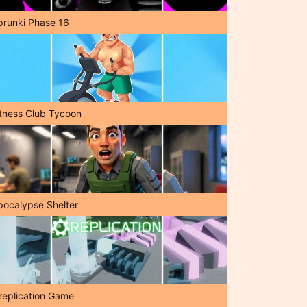
prunki Phase 16
itness Club Tycoon
pocalypse Shelter
replication Game