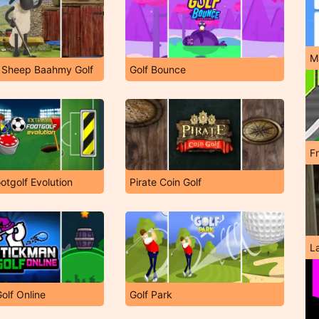
M
 Sheep Baahmy Golf
Golf Bounce
F
otgolf Evolution
Pirate Coin Golf
L
olf Online
Golf Park