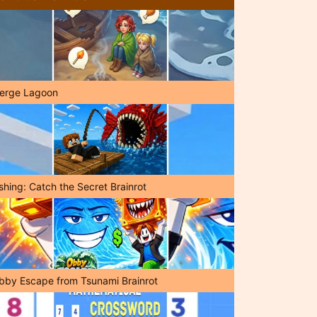
erge Lagoon
shing: Catch the Secret Brainrot
bby Escape from Tsunami Brainrot