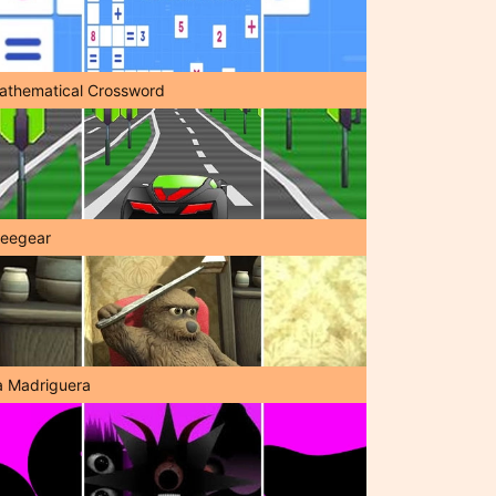
athematical Crossword
reegear
a Madriguera