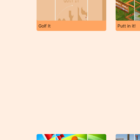
Golf It
Putt in it!