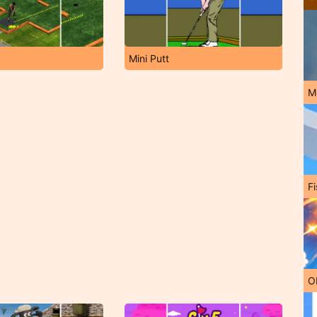
Mini Putt
M
Fi
O