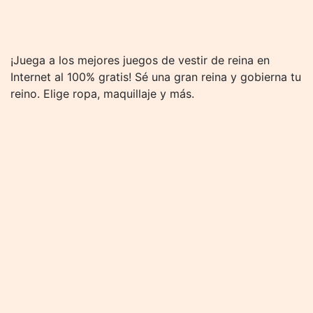
¡Juega a los mejores juegos de vestir de reina en
Internet al 100% gratis! Sé una gran reina y gobierna tu
reino. Elige ropa, maquillaje y más.