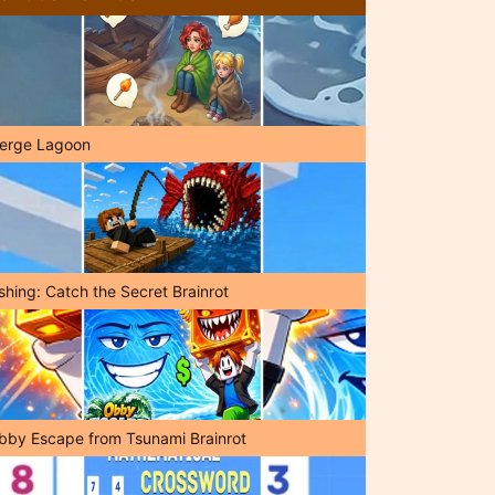
erge Lagoon
shing: Catch the Secret Brainrot
bby Escape from Tsunami Brainrot