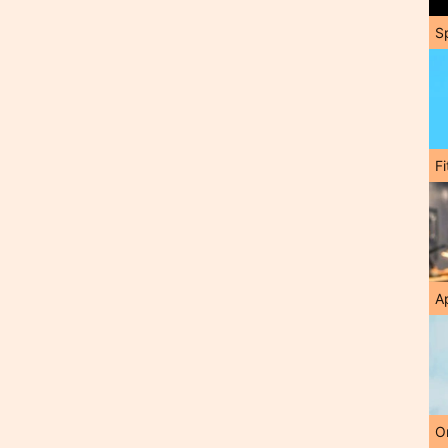
S
F
A
O