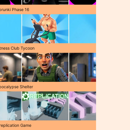
prunki Phase 16
itness Club Tycoon
pocalypse Shelter
replication Game