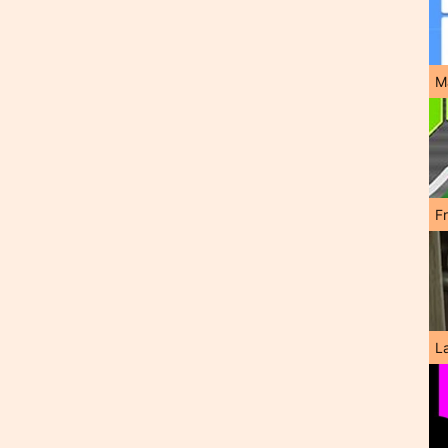
M
F
L