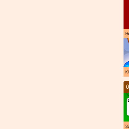
H
K
Ú
So