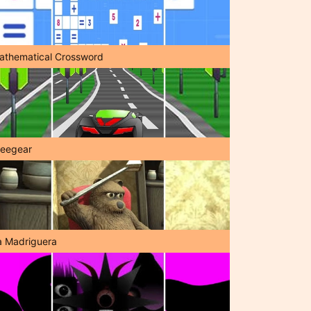
athematical Crossword
reegear
a Madriguera