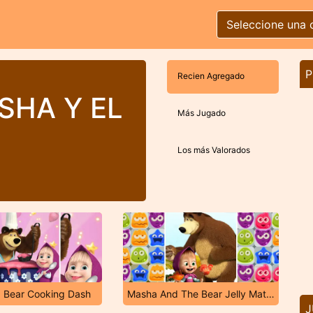
Seleccione una 
P
Recien Agregado
SHA Y EL
Más Jugado
Los más Valorados
 Bear Cooking Dash
Masha And The Bear Jelly Match
J