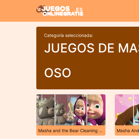
Categoría seleccionada:
JUEGOS DE MA
OSO
Masha and the Bear Cleaning Game
Masha And