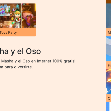
Toys Party
M
a y el Oso
Masha y el Oso en Internet 100% gratis!
Fi
 para divertirte.
O